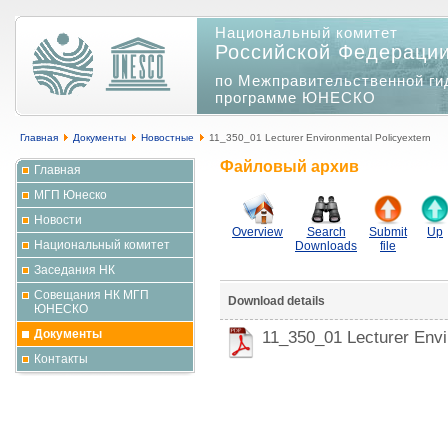
Национальный комитет
Российской Федераци
по Межправительственной ги
программе ЮНЕСКО
Главная
Документы
Новостные
11_350_01 Lecturer Environmental Policyextern
Файловый архив
Главная
МГП Юнеско
Новости
Overview
Search
Submit
Up
Национальный комитет
Downloads
file
Заседания НК
Совещания НК МГП
Download details
ЮНЕСКО
Документы
11_350_01 Lecturer Envi
Контакты