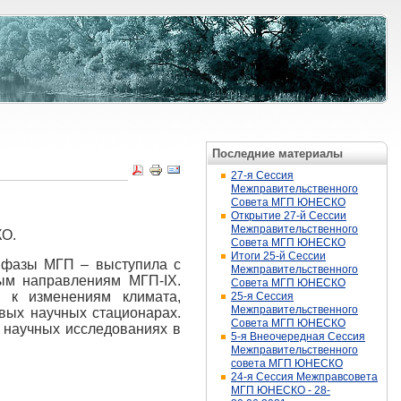
Последние материалы
27-я Сессия
Межправительственного
Совета МГП ЮНЕСКО
Открытие 27-й Сессии
Межправительственного
КО.
Совета МГП ЮНЕСКО
Итоги 25-й Сессии
й фазы МГП – выступила с
Межправительственного
ным направлениям МГП-
IX
.
Совета МГП ЮНЕСКО
 к изменениям климата,
25-я Сессия
Межправительственного
вых научных стационарах.
Совета МГП ЮНЕСКО
 научных исследованиях в
5-я Внеочередная Сессия
Межправительственного
совета МГП ЮНЕСКО
24-я Сессия Межправсовета
МГП ЮНЕСКО - 28-