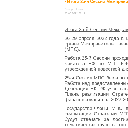
Итоги 25-й Сессии Межпра
Автор: Ольга
03.05.2022 20:12
Итоги 25-й Сессии Межпра
26-29 апреля 2022 года в
органа Межправительствен
(МПС).
Работа 25-й Сессии проход
комитета РФ по МГП ЮНЕ
утвержденной повесткой дн
25-я Сессия МПС была посв
Работа над представленным
Делегация НК РФ участвов
Плана реализации Страт
финансирования на 2022-20
Государства-члены МПС п
реализации Стратегии МГП
будут отвечать за дости
тематических групп в соо