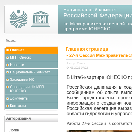
Национальный комитет
Российской Федераци
по Межправительственной ги
программе ЮНЕСКО
Главная
Главная страница
Главная
27-я Сессия Межправитель
МГП Юнеско
Автор: Ольга
Новости
04.06.2026 07:22
Национальный комитет
В Штаб-квартире ЮНЕСКО пр
Заседания НК
Российская делегация в хо
Совещания НК МГП
ЮНЕСКО
сообщением об опыте выпо
Были представлены проек
Документы
информация о создании нов
Контакты
Российская делегация выраз
области гидрологии и управ
Авторизация
Работа 27-й Сессии в соответст
Логин