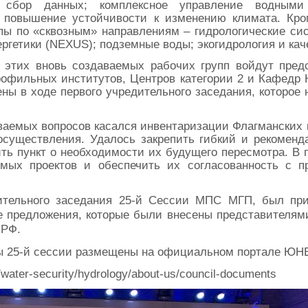
; сбор данных; комплексное управление водными
 повышение устойчивости к изменению климата. Кро
пы по «сквозным» направлениям – гидрологические сис
ергетики (NEXUS); подземные воды; экогидрология и кач
в этих вновь создаваемых рабочих групп войдут пре
профильных институтов, Центров категории 2 и Кафед
ны в ходе первого учредительного заседания, которое 
ваемых вопросов касался инвентаризации Флагманских
существления. Удалось закрепить гибкий и рекоменд
ить пункт о необходимости их будущего пересмотра. В 
емых проектов и обеспечить их согласованность с
чительного заседания 25-й Сессии МПС МГП, был при
е предложения, которые были внесены представителями
 РФ.
ы 25-й сессии размещены на официальном портале ЮН
/water-security/hydrology/about-us/council-documents