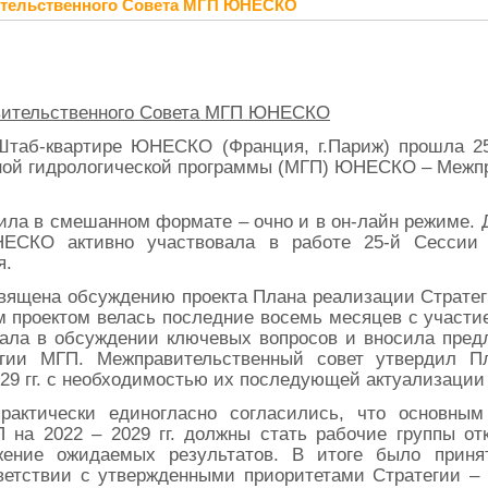
вительственного Совета МГП ЮНЕСКО
вительственного Совета МГП ЮНЕСКО
 Штаб-квартире ЮНЕСКО (Франция, г.Париж) прошла 2
ной гидрологической программы (МГП) ЮНЕСКО – Межпр
ила в смешанном формате – очно и в он-лайн режиме. 
СКО активно участвовала в работе 25-й Сессии
я.
ящена обсуждению проекта Плана реализации Стратегии
 проектом велась последние восемь месяцев с участие
ала в обсуждении ключевых вопросов и вносила пре
егии МГП. Межправительственный совет утвердил П
29 гг. с необходимостью их последующей актуализации 
рактически единогласно согласились, что основны
 на 2022 – 2029 гг. должны стать рабочие группы отк
жение ожидаемых результатов. В итоге было прин
тветствии с утвержденными приоритетами Стратегии –