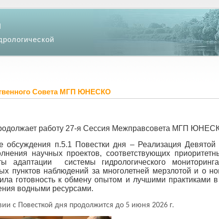
и
дрологической
ственного Совета МГП ЮНЕСКО
одолжает работу 27-я Сессия Межправсовета МГП ЮНЕС
де обсуждения п.5.1 Повестки дня – Реализация Девято
лнения научных проектов, соответствующих приоритет
ты адаптации системы гидрологического мониторинга
ых пунктов наблюдений за многолетней мерзлотой и о но
ила готовность к обмену опытом и лучшими практиками в
ления водными ресурсами.
вии с Повесткой дня продолжится до 5 июня 2026 г.