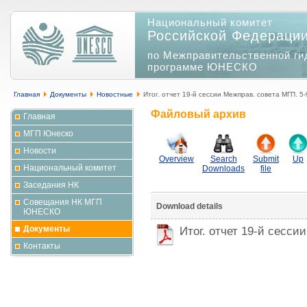
Национальный комитет
Российской Федераци
по Межправительственной ги
программе ЮНЕСКО
Главная
Документы
Новостные
Итог. отчет 19-й сессии Межправ. совета МГП. 5
Файловый архив
Главная
МГП Юнеско
Новости
Overview
Search
Submit
Up
Национальный комитет
Downloads
file
Заседания НК
Совещания НК МГП
Download details
ЮНЕСКО
Документы
Итог. отчет 19-й сесси
Контакты