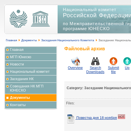
Национальный комитет
Российской Федераци
по Межправительственной ги
программе ЮНЕСКО
Главная
Документы
Заседания Национального Комитета
Заседание Национальн
Файловый архив
Главная
МГП Юнеско
Новости
Overview
Search
Submit
Up
Национальный комитет
Downloads
file
Заседания НК
Совещания НК МГП
Category: Заседание Национального
ЮНЕСКО
Документы
Files:
Контакты
Повестка дня 18 ноября