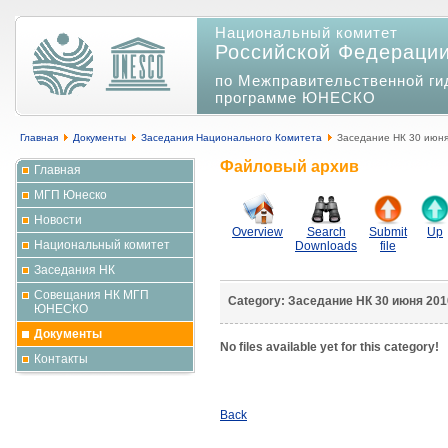
Национальный комитет
Российской Федераци
по Межправительственной ги
программе ЮНЕСКО
Главная
Документы
Заседания Национального Комитета
Заседание НК 30 июня 
Файловый архив
Главная
МГП Юнеско
Новости
Overview
Search
Submit
Up
Национальный комитет
Downloads
file
Заседания НК
Совещания НК МГП
Category: Заседание НК 30 июня 2010
ЮНЕСКО
Документы
No files available yet for this category!
Контакты
Back