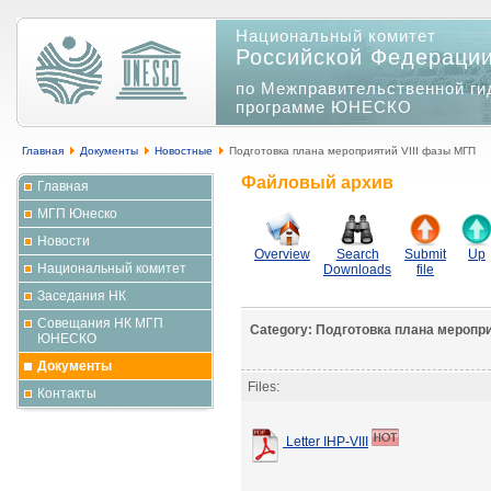
Национальный комитет
Российской Федераци
по Межправительственной ги
программе ЮНЕСКО
Главная
Документы
Новостные
Подготовка плана мероприятий VIII фазы МГП
Файловый архив
Главная
МГП Юнеско
Новости
Overview
Search
Submit
Up
Национальный комитет
Downloads
file
Заседания НК
Совещания НК МГП
Category: Подготовка плана меропри
ЮНЕСКО
Документы
Files:
Контакты
Letter IHP-VIII