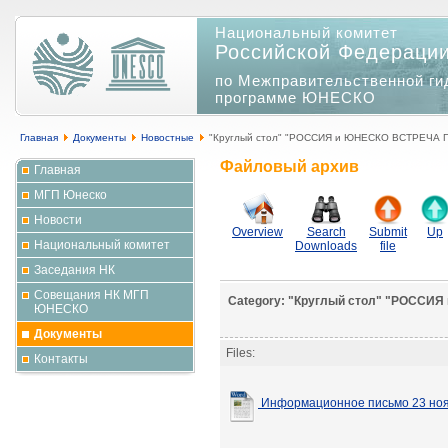
Национальный комитет
Российской Федераци
по Межправительственной ги
программе ЮНЕСКО
Главная
Документы
Новостные
"Круглый стол" "РОССИЯ и ЮНЕСКО ВСТРЕЧА П
Файловый архив
Главная
МГП Юнеско
Новости
Overview
Search
Submit
Up
Национальный комитет
Downloads
file
Заседания НК
Совещания НК МГП
Category: "Круглый стол" "РОССИ
ЮНЕСКО
Документы
Files:
Контакты
Информационное письмо 23 но