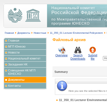
Национальный комитет
Российской Федераци
по Межправительственной ги
программе ЮНЕСКО
Главная
Документы
Новостные
11_350_01 Lecturer Environmental Policyextern
Файловый архив
Главная
МГП Юнеско
Новости
Overview
Search
Submit
Национальный комитет
Downloads
file
Заседания НК
Совещания НК МГП
Summary
ЮНЕСКО
Документы
Контакты
Here you see the selected files to
11_350_01 Lecturer Environmenta