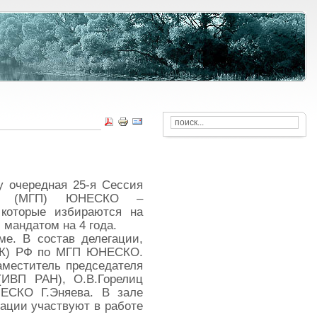
у очередная 25-я Сессия
аммы (МГП) ЮНЕСКО –
 которые избираются на
мандатом на 4 года.
е. В состав делегации,
(НК) РФ по МГП ЮНЕСКО.
заместитель председателя
(ИВП РАН), О.В.Горелиц
НЕСКО Г.Эняева. В зале
гации участвуют в работе