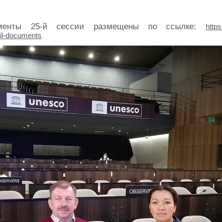
менты 25-й сессии размещены по ссылке:
http
cil-documents