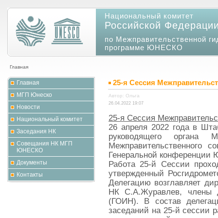
Национальный комитет
Российской Федераци
по Межправительственной ги
программе ЮНЕСКО
Главная
25-я Сессия Межправительс
Главная
МГП Юнеско
Автор: Ольга
26.04.2022 19:07
Новости
25-я Сессия Межправитель
Национальный комитет
26 апреля 2022 года в Шт
Заседания НК
руководящего органа 
Совещания НК МГП
Межправительственного с
ЮНЕСКО
Генеральной конференции Ю
Документы
Работа 25-й Сессии прохо
утвержденный Росгидромет
Контакты
Делегацию возглавляет дир
НК С.А.Журавлев, члены 
(ГОИН). В состав делега
заседаний на 25-й сессии 