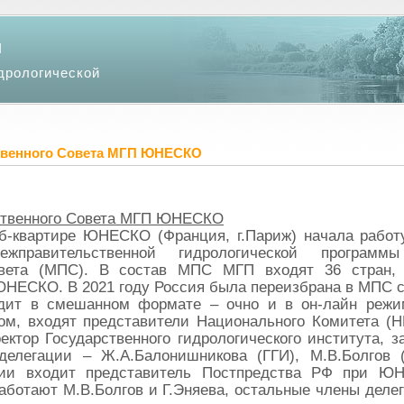
и
дрологической
твенного Совета МГП ЮНЕСКО
ственного Совета МГП ЮНЕСКО
аб-квартире ЮНЕСКО (Франция, г.Париж) начала работ
Межправительственной гидрологической прогр
овета (МПС). В состав МПС МГП входят 36 стран,
НЕСКО. В 2021 году Россия была переизбрана в МПС с 
дит в смешанном формате – очно и в он-лайн режим
ом, входят представители Национального Комитета 
ектор Государственного гидрологического института, 
делегации – Ж.А.Балонишникова (ГГИ), М.В.Болгов 
ции входит представитель Постпредства РФ при Ю
работают М.В.Болгов и Г.Эняева, остальные члены деле