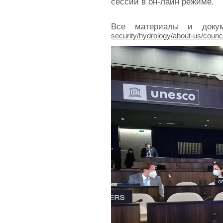
сессии в он-лайн режиме.
Все материалы и доку
security/hydrology/about-us/coun