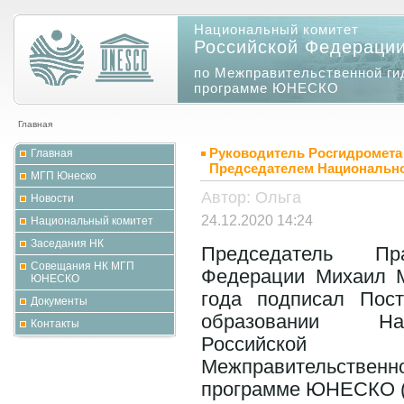
Национальный комитет
Российской Федераци
по Межправительственной ги
программе ЮНЕСКО
Главная
Руководитель Росгидромета
Главная
Председателем Национальн
МГП Юнеско
Автор: Ольга
Новости
24.12.2020 14:24
Национальный комитет
Заседания НК
Председатель Пра
Совещания НК МГП
Федерации Михаил
ЮНЕСКО
года
подписал По
Документы
образовании На
Контакты
Российской
Межправительств
программе ЮНЕСКО 