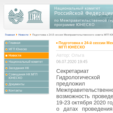
Национальный комитет
Российской Федераци
по Межправительственной ги
программе ЮНЕСКО
Главная
Новости
Подготовка к 24-й сессии Межправительственного совета МГП 
Подготовка к 24-й сессии М
Главная
МГП ЮНЕСКО
МГП Юнеско
Автор: Ольга
Новости
06.07.2020 19:45
Национальный комитет
Заседания НК
Секретариат Ме
Совещания НК МГП
Гидрологическо
ЮНЕСКО
предложил 
Документы
Межправительственн
Контакты
возможность проведе
19-23 октября 2020 г
о датах проведения