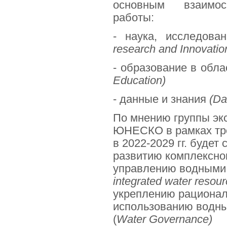
основным взаимос
работы:
-
наука
,
исследован
research and Innovatio
- образование в обл
Education
)
-
данные
и
знания
(
Da
По мнению группы эк
ЮНЕСКО в рамках тр
в 2022-2029 гг. будет
развитию комплексног
управлению водными 
integrated
water
resour
укреплению рационал
использованию водны
(
Water Governance)