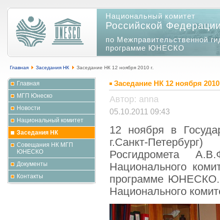
Национальный комитет
Российской Федераци
по Межправительственной ги
программе ЮНЕСКО
Главная
Заседания НК
Заседание НК 12 ноября 2010 г.
Заседание НК 12 ноября 2010 
Главная
МГП Юнеско
Автор: anna
Новости
05.10.2011 09:43
Национальный комитет
12 ноября в Госуда
Заседания НК
г.Санкт-Петербург
Совещания НК МГП
ЮНЕСКО
Росгидромета А.В
Документы
Национального коми
Контакты
программе ЮНЕСКО. 
Национального комит